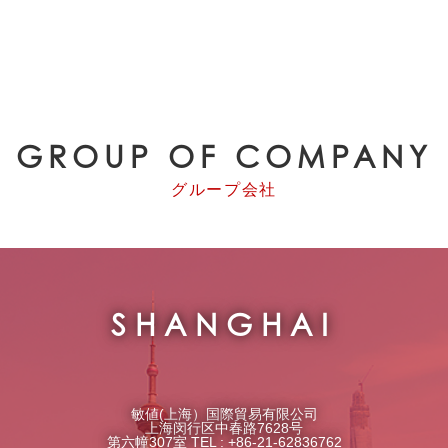
GROUP OF COMPANY
グループ会社
SHANGHAI
敏値(上海）国際貿易有限公司
上海闵行区中春路7628号
第六幢307室 TEL : +86-21-62836762