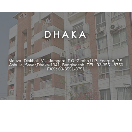
DHAKA
Mouza- Diakhali, Vill- Jamgara, P.O- Zirabo,U.P- Yearpur, P.S-
Ashulia, Savar,Dhaka-1341, Bangladesh. TEL: 03-3551-8750
FAX : 03-3551-8751