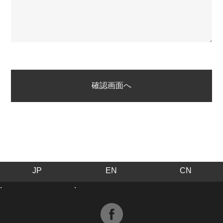
JP
EN
CN
.
.