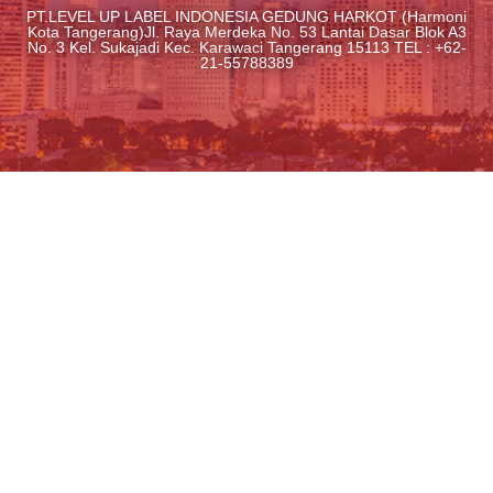
PT.LEVEL UP LABEL INDONESIA GEDUNG HARKOT (Harmoni
Kota Tangerang)Jl. Raya Merdeka No. 53 Lantai Dasar Blok A3
No. 3 Kel. Sukajadi Kec. Karawaci Tangerang 15113 TEL : +62-
21-55788389