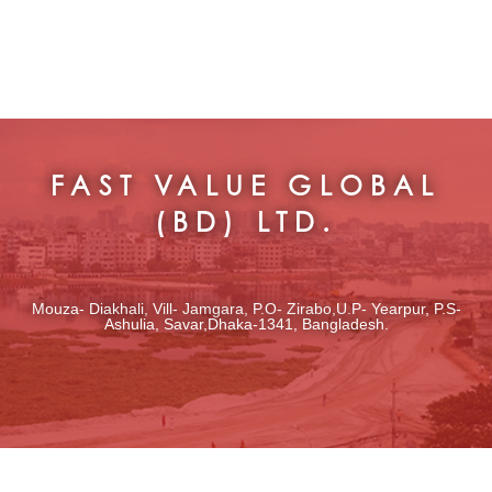
FAST VALUE GLOBAL
(BD) LTD.
Mouza- Diakhali, Vill- Jamgara, P.O- Zirabo,U.P- Yearpur, P.S-
Ashulia, Savar,Dhaka-1341, Bangladesh.